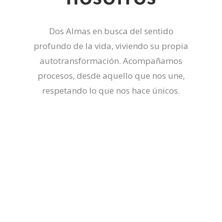
Dos Almas en busca del sentido
profundo de la vida, viviendo su propia
autotransformación. Acompañamos
procesos, desde aquello que nos une,
respetando lo que nos hace únicos.
Bego
“La práctica de Yoga nos hace libres”
Amante de la naturaleza, llegué al Yoga por
casualidad sin saber que la práctica de yoga
sería motor de transformación. Tras más de
diez años trabajando como ingeniera, sentí una